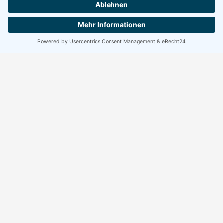
Wir benötigen Ihre Zustimmung, um
den Google Maps-Service zu laden!
Wir verwenden einen Service eines
Drittanbieters, um Karteninhalte einzubetten.
Dieser Service kann Daten zu Ihren Aktivitäten
sammeln. Bitte lesen Sie die Details durch und
stimmen Sie der Nutzung des Service zu, um
diese Karte anzuzeigen.
Mehr Informationen
Akzeptieren
powered by
&
Usercentrics Consent Management Platform
BM-Tech Group
eRecht24
Goethestraße 3
D-67134 Birkenheide