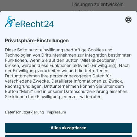
Lösungen zu entwickeln
und unsere
Zusammenarbeit weiter
zu stärken.
Auf ein weiteres Jahr
voller Chancen,
Wachstum und
erfolgreicher Projekte!
NÄCHSTER
BM-Tech Group
Dezember 15, 2024
12:27 p.m.